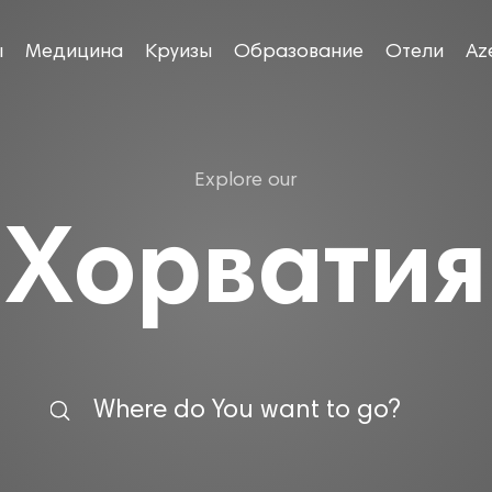
ы
Медицина
Круизы
Образование
Отели
Az
Explore our
Хорватия
Where do You want to go?