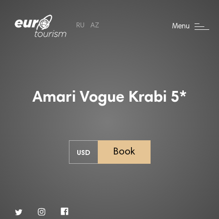
RU
AZ
Menu
Amari Vogue Krabi 5*
Book
USD