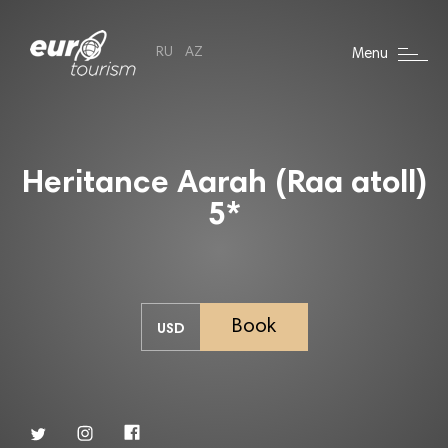
RU
AZ
Menu
Heritance Aarah (Raa atoll)
5*
Book
USD